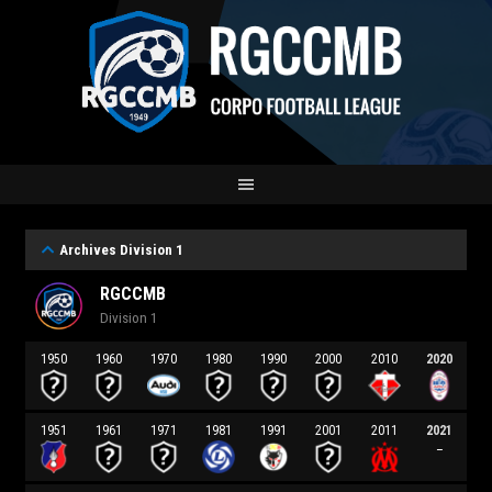
Archives Division 1
RGCCMB
Division 1
1950
1960
1970
1980
1990
2000
2010
2020
1951
1961
1971
1981
1991
2001
2011
2021
–