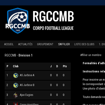
ACCUEIL
ACTUALITÉS
GROUPEMENT
S’AFFILIER
LISTE DES CLUBS
1. D
RGCCMB -
Division 1
Affilier un membre
Formalités d’ad
P
Club
J
D
Pts
Instructions rel
1
AS Jurbise A
0
0
0
Pour inscrire un 
le correspondant q
2
AS Jurbise B
0
0
0
Une photo d’identi
3
Ajax Eugies
0
0
0
Toute demande non
4
Corpo Haut-Pays
0
0
0