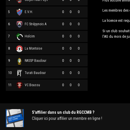
Plus aucune affili
Les membres des co
5
E.V.H.
0
0
0
La licence est requ
6
FC Strépynois A
0
0
0
Si un club souhaite
l’AG du mois de ju
7
Holcim
0
0
0
8
La Montoise
0
0
0
9
RASSP Baudour
0
0
0
10
Turati Baudour
0
0
0
11
VC Boussu
0
0
0
S'affilier dans un club du RGCCMB ?
Cliquer ici pour affilier un membre en ligne !