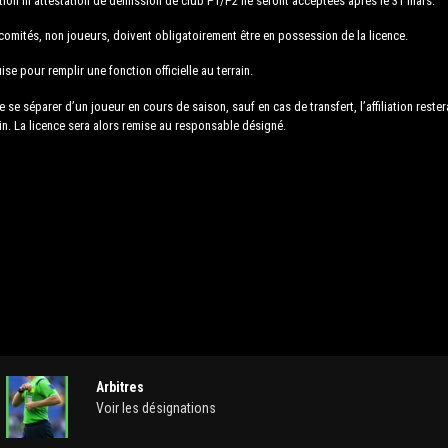
ation ni attestation de démission de club P1/P2 ne seront acceptées après le 31 mars.
mités, non joueurs, doivent obligatoirement être en possession de la licence.
ise pour remplir une fonction officielle au terrain.
 se séparer d’un joueur en cours de saison, sauf en cas de transfert, l’affiliation rester
in. La licence sera alors remise au responsable désigné.
Arbitres
Voir les désignations