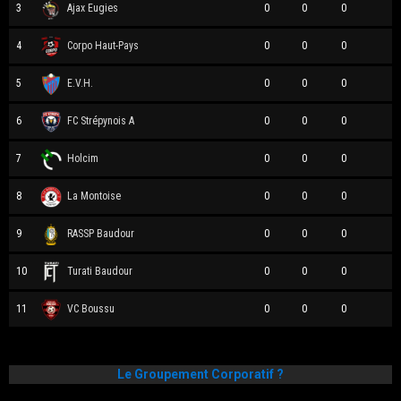
3
Ajax Eugies
0
0
0
4
Corpo Haut-Pays
0
0
0
5
E.V.H.
0
0
0
6
FC Strépynois A
0
0
0
7
Holcim
0
0
0
8
La Montoise
0
0
0
9
RASSP Baudour
0
0
0
10
Turati Baudour
0
0
0
11
VC Boussu
0
0
0
Le Groupement Corporatif ?