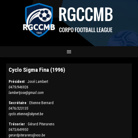
Cyclo Sigma Fina (1996)
Président
: José Lambert
0479/946926
lambertjose@gmail.com
Secrétaire
: Etienne Bernard
0476/323135
cyclo.etienne@skynet.be
Trésorier
: Gérard Piterarens
0475/649950
gerardpiterarens@voo.be