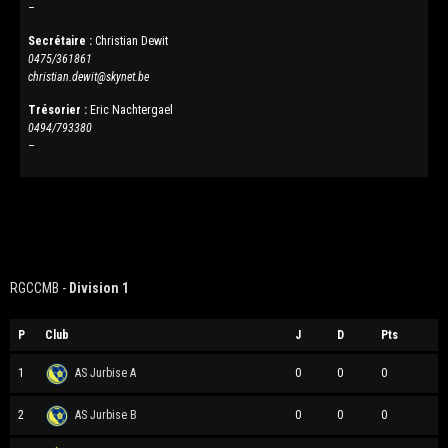
–
Secrétaire :
Christian Dewit
0475/361861
christian.dewit@skynet.be
Trésorier :
Eric Nachtergael
0494/793380
–
RGCCMB -
Division 1
P
Club
J
D
Pts
1
AS Jurbise A
0
0
0
2
AS Jurbise B
0
0
0