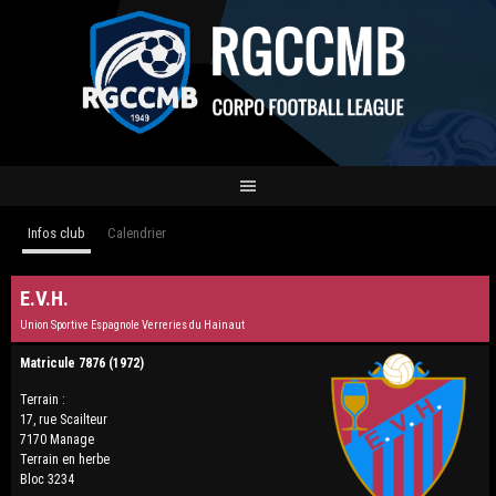
Infos club
Calendrier
E.V.H.
Union Sportive Espagnole Verreries du Hainaut
Matricule 7876 (1972)
Terrain :
17, rue Scailteur
7170 Manage
Terrain en herbe
Bloc 3234