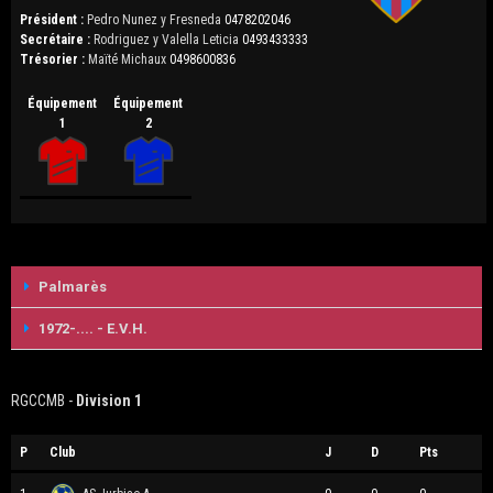
Président :
Pedro Nunez y Fresneda
0478202046
Secrétaire :
Rodriguez y Valella Leticia
0493433333
Trésorier :
Maïté Michaux
0498600836
Équipement
Équipement
1
2
Palmarès
1972-.... - E.V.H.
RGCCMB -
Division 1
P
Club
J
D
Pts