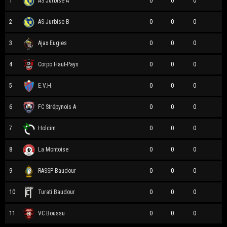
1
AS Jurbise A
0
0
0
2
AS Jurbise B
0
0
0
3
Ajax Eugies
0
0
0
4
Corpo Haut-Pays
0
0
0
5
E.V.H.
0
0
0
6
FC Strépynois A
0
0
0
7
Holcim
0
0
0
8
La Montoise
0
0
0
9
RASSP Baudour
0
0
0
10
Turati Baudour
0
0
0
11
VC Boussu
0
0
0