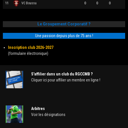
11
VC Boussu
0
0
0
Le Groupement Corporatif ?
Une passion depuis plus de 75 ans !
Inscription club 2026-2027
(formulaire électronique)
S'affilier dans un club du RGCCMB ?
Cliquer ici pour affilier un membre en ligne !
Arbitres
Voir les désignations