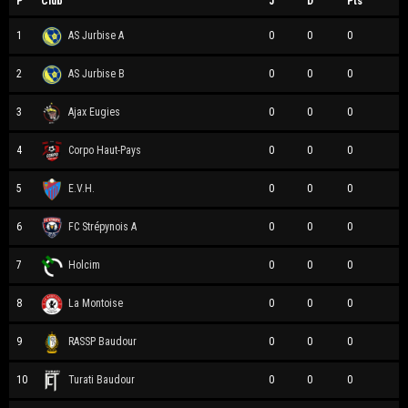
P
Club
J
D
Pts
1
AS Jurbise A
0
0
0
2
AS Jurbise B
0
0
0
3
Ajax Eugies
0
0
0
4
Corpo Haut-Pays
0
0
0
5
E.V.H.
0
0
0
6
FC Strépynois A
0
0
0
7
Holcim
0
0
0
8
La Montoise
0
0
0
9
RASSP Baudour
0
0
0
10
Turati Baudour
0
0
0